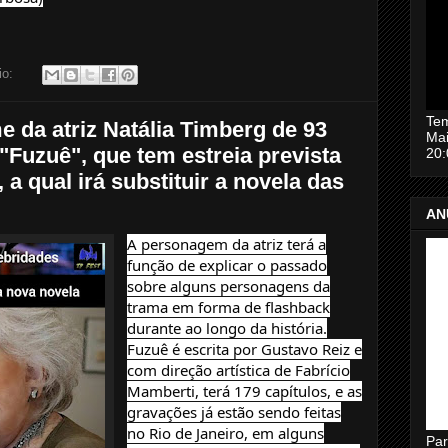
io:
Tem
 da atriz Natália Timberg de 93
Mai
"Fuzuê", que tem estreia prevista
20
a qual irá substituir a novela das
AN
A personagem da atriz terá a
função de explicar o passado
sobre alguns personagens da
trama em forma de flashback
durante ao longo da história.
Fuzuê é escrita por Gustavo Reiz e
com direção artística de Fabrício
Mamberti, terá 179 capítulos, e as
gravações já estão sendo feitas
no Rio de Janeiro, em alguns
Par