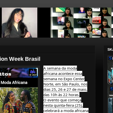
SK
ion Week Brasil
A semana da moda
africana acontece essa
semana no Expo Center
Norte, em São Paulo, nos
dias 25, 26 e 27 de maio,
das 10h às 22 horas.
O evento que começa
nesta quinta-feira (25),
celebrará a moda africana