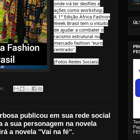
onde irá ter desfiles e
ações como workshop.
A 1° Edição África Fashion
ÚL
Week Brasil tem o intuito
de ajudar a combater o
racismo estrutural no
mercado fashion "euro
PR
centrado".
FE
(Fotos Redes Sociais)
io:
arbosa publicou em sua rede social
Tem
ra a sua personagem na novela
Pap
rá a novela "Vai na fé".
FE