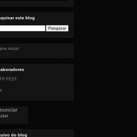
quisar este blog
ina inicial
laboradores
TP FEST
a
nunciar
uso
quivo do blog