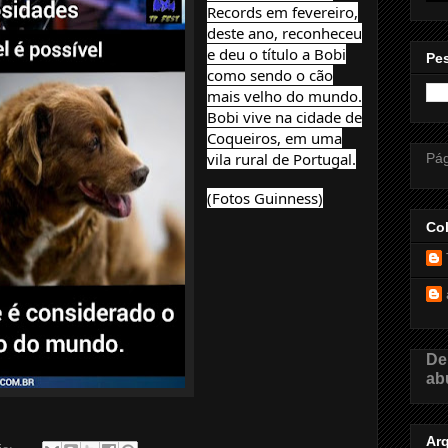
Records em fevereiro,
deste ano, reconheceu
e deu o título a Bobi
Pes
como sendo o cão
mais velho do mundo.
Bobi vive na cidade de
Coqueiros, em uma
vila rural de Portugal.
Pág
(Fotos Guinness)
Co
De
ab
Ar