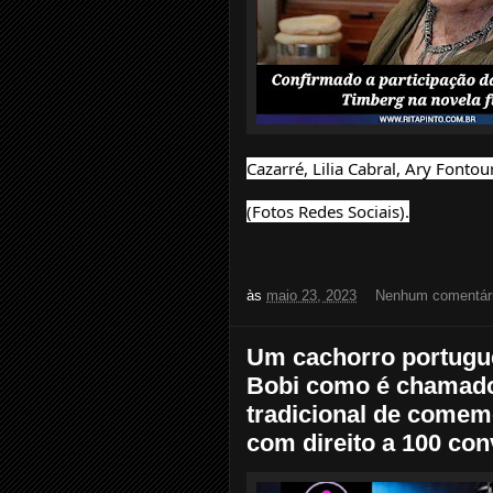
Cazarré, Lilia Cabral, Ary Fontou
(Fotos Redes Sociais).
às
maio 23, 2023
Nenhum comentár
Um cachorro portuguê
Bobi como é chamado
tradicional de comem
com direito a 100 con