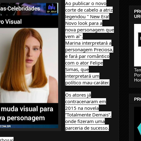
Ao publicar o novo
corte de cabelo a atriz
PR
legendou " New Era!
UR
Novo look para a
nova personagem que
vem aí".
Marina interpretará a
personagem Preciosa,
e fará par romântico
com o ator Felipe
Simas, que
Tem
Pon
interpretará um
Ho
político mau-caráter.
Os atores já
PR
contracenaram em
2015 na novela
“Totalmente Demais”,
onde fizeram uma
parceria de sucesso.
rbosa)