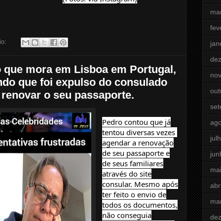
ma
fev
io:
jan
de
 que mora em Lisboa em Portugal,
no
ndo que foi expulso do consulado
out
r renovar o seu passaporte.
se
Pedro contou que já
ago
tentou diversas vezes
jul
agendar a renovação
de seu passaporte e
jun
de seus familiares
ma
através do site
consular. Mesmo após
abr
ter feito o envio de
ma
todos os documentos,
não conseguia
de