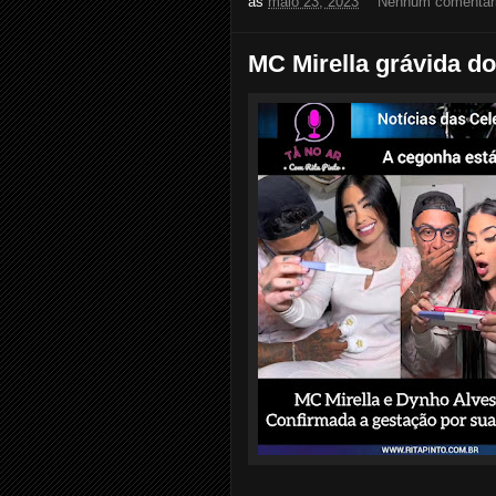
às
maio 23, 2023
Nenhum comentár
MC Mirella grávida do