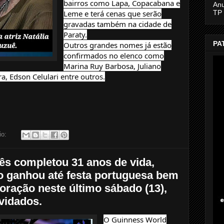
bairros como Lapa, Copacabana e
An
Leme e terá cenas que serão
TP
gravadas também na cidade de
Paraty.
PA
Outros grandes nomes já estão
confirmados no elenco como
Marina Ruy Barbosa, Juliano
ra, Edson Celulari entre outros.
io:
s completou 31 anos de vida,
 ganhou até festa portuguesa bem
oração neste último sábado (13),
vidados.
O Guinness World