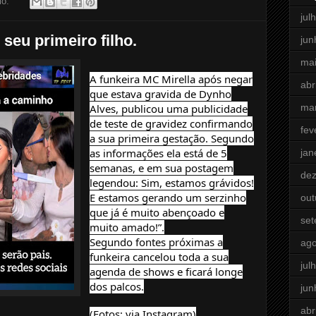
io:
jul
 seu primeiro filho.
jun
ma
A funkeira MC Mirella após negar
abr
que estava gravida de Dynho
ma
Alves, publicou uma publicidade
de teste de gravidez confirmando
fev
a sua primeira gestação. Segundo
as informações ela está de 5
jan
semanas, e em sua postagem
de
legendou: Sim, estamos grávidos!
E estamos gerando um serzinho
out
que já é muito abençoado e
se
muito amado!”.
Segundo fontes próximas a
ago
funkeira cancelou toda a sua
jul
agenda de shows e ficará longe
dos palcos.
jun
abr
(Fotos: via Instagram)