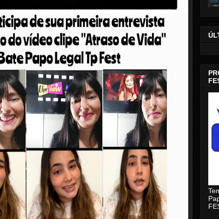
ÚL
PR
FE
Tem
Pap
FE