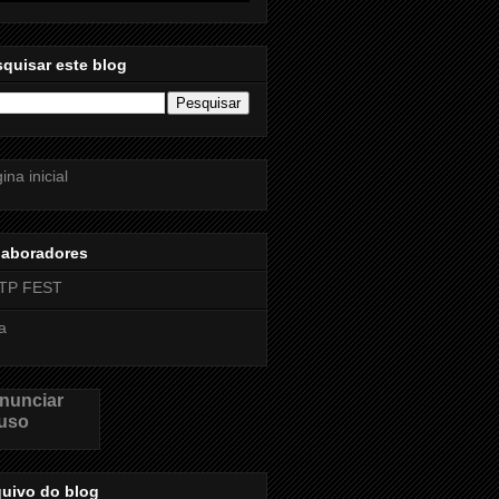
quisar este blog
ina inicial
laboradores
TP FEST
a
nunciar
uso
quivo do blog