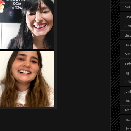
ma
fev
jan
de
no
out
se
ago
jul
jun
ma
abr
ma
de