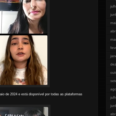
jul
jun
ma
abr
ma
fev
jan
de
out
se
ago
aio de 2024 e está disponível por todas as plataformas
jul
jun
abr